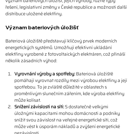
význam bateriových úložišť, jejich výhody, různé typy 
řešení, legislativní změny v České republice a možnosti další 
distribuce uložené elektřiny.
Význam bateriových úložišť
Bateriová úložiště představují klíčový prvek moderních 
energetických systémů. Umožňují efektivní ukládání 
elektřiny vyrobené z fotovoltaických elektráren, což přináší 
několik zásadních výhod:
Vyrovnání výroby a spotřeby:
 Bateriová úložiště 
pomáhají vyrovnat rozdíly mezi výrobou elektřiny a její 
spotřebou. To je zvláště důležité v oblastech s 
proměnlivým slunečním zářením, kde výroba elektřiny 
může kolísat.
Snížení závislosti na síti:
 S dostatečně velkými 
úložnými kapacitami mohou domácnosti a podniky 
snížit svou závislost na veřejné energetické síti, což 
může vést k úsporám nákladů a zvýšení energetické 
nezávislosti.