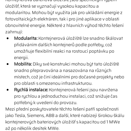
úložišť, která se vyznačují vysokou kapacitou a 
modularitou. Mohou být využita jak pro ukládání energie z 
fotovoltaických elektráren, tak i pro jiné aplikace v oblasti 
obnovitelné energie. Některé z hlavních výhod těchto řešení 
zahrnují:
Modularita:
 Kontejnerová úložiště lze snadno škálovat 
přidáváním dalších kontejnerů podle potřeby, což 
umožňuje flexibilní reakci na rostoucí poptávku po 
energii.
Mobilita:
 Díky své konstrukci mohou být tato úložiště 
snadno přepravována a nasazována na různých 
místech, což je činí ideálními pro dočasné projekty nebo 
pro oblasti s omezenou infrastrukturou.
Rychlá instalace:
 Kontejnerová řešení jsou navržena 
pro rychlou a jednoduchou instalaci, což snižuje čas 
potřebný k uvedení do provozu.
Mezi přední poskytovatele těchto řešení patří společnosti 
jako Tesla, Siemens, ABB a další, které nabízejí širokou škálu 
kontejnerových bateriových úložišť s kapacitou od 1 MWe 
až po několik desítek MWe.