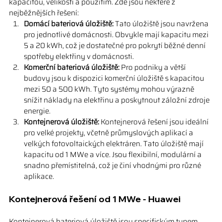
kapacitou, velikostí a použitím. Zde jsou některé z 
nejběžnějších řešení:
Domácí bateriová úložiště:
 Tato úložiště jsou navržena 
pro jednotlivé domácnosti. Obvykle mají kapacitu mezi 
5 a 20 kWh, což je dostatečné pro pokrytí běžné denní 
spotřeby elektřiny v domácnosti.
Komerční bateriová úložiště:
 Pro podniky a větší 
budovy jsou k dispozici komerční úložiště s kapacitou 
mezi 50 a 500 kWh. Tyto systémy mohou výrazně 
snížit náklady na elektřinu a poskytnout záložní zdroje 
energie.
Kontejnerová úložiště:
 Kontejnerová řešení jsou ideální 
pro velké projekty, včetně průmyslových aplikací a 
velkých fotovoltaických elektráren. Tato úložiště mají 
kapacitu od 1 MWe a více. Jsou flexibilní, modulární a 
snadno přemístitelná, což je činí vhodnými pro různé 
aplikace.
Kontejnerová řešení od 1 MWe - Huawei
Kontejnerová bateriová úložiště jsou specifickým typem 