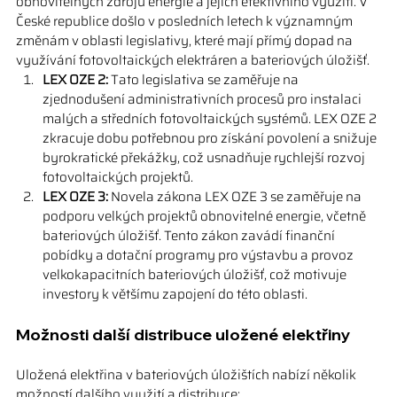
obnovitelných zdrojů energie a jejich efektivního využití. V 
České republice došlo v posledních letech k významným 
změnám v oblasti legislativy, které mají přímý dopad na 
využívání fotovoltaických elektráren a bateriových úložišť.
LEX OZE 2:
 Tato legislativa se zaměřuje na 
zjednodušení administrativních procesů pro instalaci 
malých a středních fotovoltaických systémů. LEX OZE 2 
zkracuje dobu potřebnou pro získání povolení a snižuje 
byrokratické překážky, což usnadňuje rychlejší rozvoj 
fotovoltaických projektů.
LEX OZE 3:
 Novela zákona LEX OZE 3 se zaměřuje na 
podporu velkých projektů obnovitelné energie, včetně 
bateriových úložišť. Tento zákon zavádí finanční 
pobídky a dotační programy pro výstavbu a provoz 
velkokapacitních bateriových úložišť, což motivuje 
investory k většímu zapojení do této oblasti.
Možnosti další distribuce uložené elektřiny
Uložená elektřina v bateriových úložištích nabízí několik 
možností dalšího využití a distribuce: